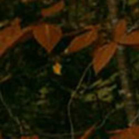
говорить только в зимнее время, когда есть возможно
следы хищников на снегу. Наугад фотоловушки в тех 
потенциально не может обитать тигр, мы не ставим, 
столь дальнего захода самца тигра на север в совре
редкая удача фотографа. По внешнему виду зверь вы
справно, и можно говорить, что он успешно находит 
Мы продолжим собирать информацию о самце и буде
её при проведении грядущего учёта тигра», – отмети
директор центра «Амурский тигр» Сергей Арамилев.
Не исключено, что «странники» бывают не только у ти
тигры – более заметны) и что в это природа заложил
Специалисты считают, что «странствование» диких ж
обеспечивает естественное расселение и генетическ
популяций. Однако скитальческая жизнь сопряжена 
опасностями, поскольку для дальних перемещений ти
использует дороги, тропы, просеки, что может привес
человеком. В данном случае информация уже была п
охотнадзор Хабаровского края, который и будет следи
безопасностью уникального северного тигра.