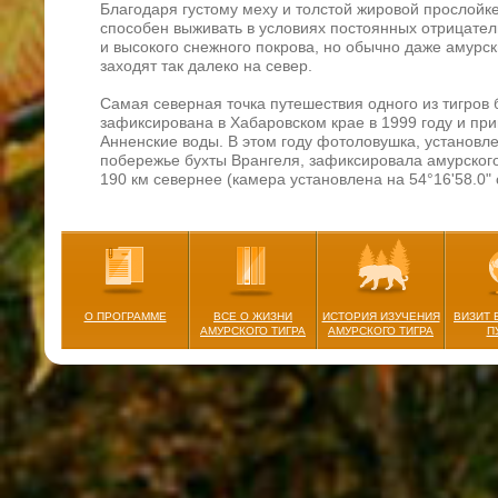
Благодаря густому меху и толстой жировой прослойке
способен выживать в условиях постоянных отрицате
и высокого снежного покрова, но обычно даже амурск
заходят так далеко на север.
Самая северная точка путешествия одного из тигров
зафиксирована в Хабаровском крае в 1999 году и пр
Анненские воды. В этом году фотоловушка, установл
побережье бухты Врангеля, зафиксировала амурского
190 км севернее (камера установлена на 54°16'58.0" с
«В бухте Врангеля Хабаровского края мы наблюдаем
китами и живём в лагере на берегу. Вокруг тайга. И во
последние три года ставлю фотоловушку, снимаю ра
бурых медведей, северных оленей, лис и других. В эт
ловушку ещё на месяц. Уезжая в конце сезона, това
ловушку и привёз мне. Каково же было моё удивление,
О ПРОГРАММЕ
ВСЕ О ЖИЗНИ
ИСТОРИЯ ИЗУЧЕНИЯ
ВИЗИТ 
просматривая улов, увидел на одном из кадров тигра!
АМУРСКОГО ТИГРА
АМУРСКОГО ТИГРА
П
Михаил Коростелёв, фотограф дикой природы, лауре
многочисленных российских и международных конкур
По словам специалистов, чаще всего пределы ареал
молодые тигры и те самцы, которые по какой-то при
собственный участок и не сумели потеснить соседей.
«О расселении либо о дальних заходах тигров чаще 