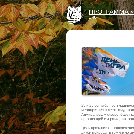
ПРОГРАММА «
ENG
25 и 26 сентября во Владиво
мероприятия в честь амурского
Адмиральском сквере, будет 
организаций с играми, виктор
Цель праздника – привлечени
дикой природы, в том числе а