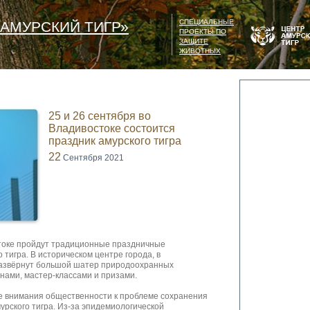
СПЕЦИАЛЬНЫЕ
АМУРСКИЙ ТИГР»
ПРОЕКТЫ ПО
ЗАЩИТЕ
ЖИВОТНЫХ
25 и 26 сентября во
Владивостоке состоится
праздник амурского тигра
22
Сентября 2021
стоке пройдут традиционные праздничные
 тигра. В историческом центре города, в
развёрнут большой шатер природоохранных
инами, мастер-классами и призами.
е внимания общественности к проблеме сохранения
мурского тигра. Из-за эпидемиологической