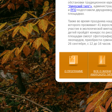
обстановки традиционное кар
“Амурский тигр”»
, администра
и
РГО
подготовили двухдневну
площадках.
Также во время праздника на
которого проживает 41 взросл
участие в экологической викт
детей пройдёт конкурс по рис
площадки смогут сфотографиро
леопардов, приобрести сувени
26 сентября, с 12 до 16 часов.
Кроме того, 26 сентября в ме
проходить танцевальный флеш
викторина для пассажиров. Же
О ПРОГРАММЕ
ВСЕ О ЖИЗНИ
АМУРСКОГО ТИГ