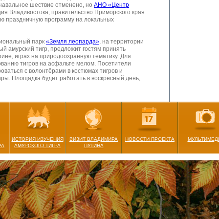
навальное шествие отменено, но
АНО «Центр
ция Владивостока, правительство Приморского края
ю праздничную программу на локальных
циональный парк
«Земля леопарда»
, на территории
ый амурский тигр, предложит гостям принять
орине, играх на природоохранную тематику. Для
ованию тигров на асфальте мелом. Посетители
ваться с волонтёрами в костюмах тигров и
ры. Площадка будет работать в воскресный день,
ждународном аэропорту Владивостока будут
моб, конкурс рисунков на асфальте, лотерея и
лающие также смогут сделать аквагрим.
ИСТОРИЯ ИЗУЧЕНИЯ
ВИЗИТ ВЛАДИМИРА
НОВОСТИ ПРОЕКТА
МУЛЬТИМЕД
РА
АМУРСКОГО ТИГРА
ПУТИНА