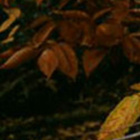
«Результаты научного мониторинга Елены и изучения
питания подтверждают, что в условиях Хинганского з
основой рациона тигров может быть не только кабан, 
доступные копытные. В частности, у Елены именно та
неоднократно подтверждено заверкой кластеров тигри
у Санды не будет никаких проблем с добычей пропит
Еленой будут мирно жить по соседству», – считает Вя
заместитель директора Хинганского заповедника по н
Российскими специалистами накоплен уникальный о
и возвращения в дикую природу тигров, попавших в 
жизненную ситуацию. Эти животные изымаются из ес
обитания в связи с ранениями, травмами, заболеван
факторами, которые представляют угрозу для их жизн
потенциал для возникновения конфликтных ситуаций
выходов в населённые пункты, нападений на сельско
домашних животных и т.д.
Лечение и реабилитация оказавшихся в сложной жиз
(вследствие ранений, заболеваний или недостаточно
местах обитания) тигров осуществляется при финан
участии центра «Амурский тигр».