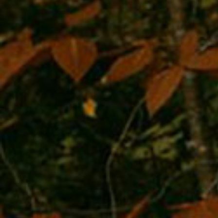
За год специалисты подготовили тигрёнка к жизни в д
отработанной методике Санду учили охотиться на ко
а также правильно реагировать на присутствие чело
в тайгу стало лишь вопросом времени, связанным с 
тигрицей оптимального возраста для этого.
По решению Росприроднадзора Санду выпустят в Ар
Амурской области (более точные географические коо
разглашаются в интересах безопасности животного). Д
мае 2019 года, в Амурской области были выпущены т
Елена, также воспитанные в Центре реабилитации тиг
редких животных.
Судьбы хищников, которые были братом и сестрой, с
разному. Елена поселилась в Хинганском заповедник
заповедной территории не остался, много путешество
постоянного места обитания, но в сентябре 2020 год
браконьерами в Свободненском районе Амурской обл
подозреваемые в его убийстве, установлены, в наст
расследование завершено, уголовные дела переданы 
Сергей Арамилев, генеральный директор центра «Аму
отметил, что, несмотря на трагическую гибель Павлик
решение продолжить реализацию программы восста
тигриной группировки в Амурской области.