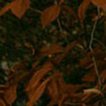
«Павлик и Елена доказали, что Амурская область при
проживания тигров. Реинтродукция полосатых кошек 
возвращение зверей домой, поэтому мы считаем, чт
рабочей группы и Росприроднадзора обоснованно и 
временные неудачи не должны останавливать важную
восстановлению тигриной группировки в Приамурье. 
Санды, то она полностью готова к самостоятельной ж
единственным вопросом остаётся, каким способом о
– традиционным, когда животное отправляется в тайг
транспортировочной клетки, или “мягким”, когда тигр
после адаптации во временном вольере. “Мягкий” вы
необходим, когда выпускается более одного животного
среди выпускаемых животных есть самец, поскольку о
хуже адаптируются к новой местности. Поскольку в д
идёт о выпуске одной самки, можно обойтись класси
из клетки. Здесь многое будет зависеть от погодных у
весна – время непредсказуемое, и весенняя распутиц
месту выпуска может существенно осложнить возмож
“мягкого выпуска”, поэтому будем действовать по си
главное, чтобы Санда успешно адаптировалась к нов
жительства и сослужила добрую службу большому дел
верим», – сказал Арамилев.
Специалисты Хинганского заповедника считают, что Са
ранее Елена, а до этого Илона, останется на террито
где есть всё для комфортной и безопасной жизни.