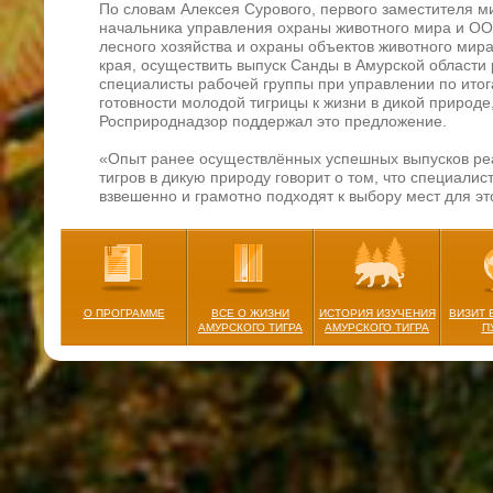
По словам Алексея Сурового, первого заместителя м
начальника управления охраны животного мира и О
лесного хозяйства и охраны объектов животного мир
края, осуществить выпуск Санды в Амурской области
специалисты рабочей группы при управлении по ито
готовности молодой тигрицы к жизни в дикой природе,
Росприроднадзор поддержал это предложение.
«Опыт ранее осуществлённых успешных выпусков р
тигров в дикую природу говорит о том, что специалис
взвешенно и грамотно подходят к выбору мест для это
данном случае мы поддержали их рекомендации. То 
и Росприроднадзор. Результаты тестов, проведённых 
реабилитационном центре, говорят о том, что тигриц
готова к жизни в дикой природе и нет никаких препят
возвращения домой в тайгу. Санде предстоит внести 
восстановление практически утраченной группировки 
О ПРОГРАММЕ
ВСЕ О ЖИЗНИ
ИСТОРИЯ ИЗУЧЕНИЯ
ВИЗИТ 
области», – комментирует Алексей Суровый.
АМУРСКОГО ТИГРА
АМУРСКОГО ТИГРА
П
Напомним, что тигрица Санда попала в руки специал
года. Тигренка в возрасте 9–10 месяцев, регулярно в
Горноводное Ольгинского района Приморского края, 
2020 года. Истощённое животное поместили в Центр
тигров и других редких животных в с. Алексеевка для
временной передержки. Все расходы на реабилитац
взял на себя
центр «Амурский тигр»
.