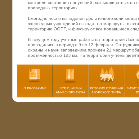
контроля состояния популяций разных животных на 
природных территориях.
Ежегодно после выпадения достаточного количества 
заповедных учреждений выходят на маршруты, охв
территорию ООПТ, и фиксируют все попавшиеся сле
В текущем году учётные работы на территории Лазов
проводились в период с 9 по 12 февраля. Сотрудник
охраны и науки заповедника пройдён 21 маршрут об
протяжённостью 193 км. На территории учтены девят
особей тигра.
В национальном парке «Зов тигра» учёты проводили
В них были задействованы 14 человек и два снегоход
маршрутов общей протяжённостью 162 км. Учтены се
особей тигра.
О ПРОГРАММЕ
ВСЕ О ЖИЗНИ
ИСТОРИЯ ИЗУЧЕНИЯ
ВИЗИТ 
АМУРСКОГО ТИГРА
АМУРСКОГО ТИГРА
П
Как рассказал Владимир Арамилев, директор ФГБУ 
дирекция Лазовского государственного природного з
национального парка “Зов тигра”», в этом году учётн
осложнены погодными условиями, в частности нест
покровом.
«По методике положено после выпадения снега выжд
дней, чтобы тигр успел походить и оставить следы. Т