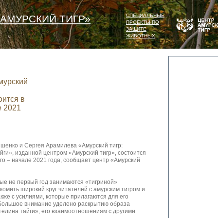
СПЕЦИАЛЬНЫЕ
АМУРСКИЙ ТИГР»
ПРОЕКТЫ ПО
ЗАЩИТЕ
ЖИВОТНЫХ
мурский
оится в
е 2021
шенко и Сергея Арамилева «Амурский тигр:
ги», изданной центром «Амурский тигр», состоится
-го – начале 2021 года, сообщает центр «Амурский
рые не первый год занимаются «тигриной»
комить широкий круг читателей с амурским тигром и
акже с усилиями, которые прилагаются для его
 Большое внимание уделено раскрытию образа
телина тайги», его взаимоотношениям с другими