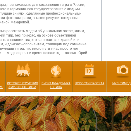
еры, принимаемые для сохранения тигра в России,
ого и гармоничного сосуществования с людьми.
 лучшие снимки, сделанные профессиональными
ми фотокамерами, а также рисунки, созданные
ианой Макаровой.
лью рассказать людям об уникальном звере, каким,
ий тигр, без прикрас, на основе объективной
ить знаниями тех, кто занимается охраной или
ям, и доказать оппонентам, ставящим под сомнение
ляции тигра, что иного пути у нас просто нет.
ет – люди оценят и время покажет», – говорит Юрий
ниги «Амурский тигр: некоронованный властелин
 директор центра «Амурский тигр», в свою очередь
о и интересно, но в то же время точно и достоверно
льная информация об амурском тигре, а также
опуляции редкого хищника в России.
ИСТОРИЯ ИЗУЧЕНИЯ
ВИЗИТ ВЛАДИМИРА
НОВОСТИ ПРОЕКТА
МУЛЬТИМЕД
РА
АМУРСКОГО ТИГРА
ПУТИНА
ь огромного объёма уникальных знаний. Теперь, с
ать слушателем его лекции о тигре, при этом не
осток, открылась для всех, кому это интересно.
одьевич уже состоявшийся писатель, отдельной
 тигре у него не было. Важно, что в книге
мация о тиграх, обитающих в Хабаровском крае, где
евич, но и о тиграх из Приморья, Еврейской
ей, о которых позволили рассказать мне. Основная
гр достоин жить на нашей планете, а его дом – юг