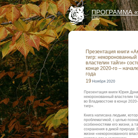
ПРОГРАММА «
ENG
Презентация книги «А
тигр: некоронованный
властелин тайги» сост
конце 2020-го – начал
года
19
Ноября 2020
Презентация книги Юрия Дуни
некоронованный властелин тай
во Владивостоке в конце 2020
тигр».
Книга написана людьми, кото
проблематикой, с целью позна
особенностями его жизни, а т
сохранения в дикой природе.
жизни «некоронованного влас