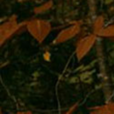
Ранее, 25 сентября, в рамках празднования Дня тигр
Яр, «столице» национального парка «Бикин», были о
социальные объекты – детский сад и многоквартирны
сотрудников парка.
26 сентября в городе Уссурийске состоялось торжест
нового административного комплекса Службы охотни
Приморского края, созданного центром «Амурский ти
поддержке организаций-спонсоров.
Вечером 26 сентября на Приморской сцене Мариинск
состоялся торжественный приём по случаю 21-го Дня 
котором вручили награды защитникам природы.