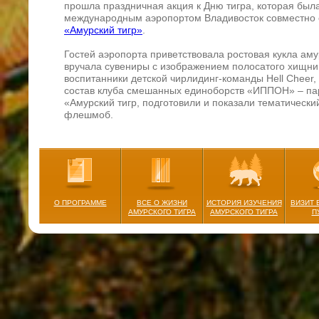
прошла праздничная акция к Дню тигра, которая был
международным аэропортом Владивосток совместно
«Амурский тигр»
.
Гостей аэропорта приветствовала ростовая кукла аму
вручала сувениры с изображением полосатого хищник
воспитанники детской чирлидинг-команды Hell Cheer,
состав клуба смешанных единоборств «ИППОН» – па
«Амурский тигр, подготовили и показали тематическ
флешмоб.
Для жителей Владивостока также был проведён город
амурского тигра». В рамках гастроулицы, развернувш
Спортивной набережной работала фотозона, а госте
встречал тигр Амурчик с сувенирами от центра «Амур
празднике выступили танцевальные и вокальные колл
также состоялось награждение победителей городски
О ПРОГРАММЕ
ВСЕ О ЖИЗНИ
ИСТОРИЯ ИЗУЧЕНИЯ
ВИЗИТ 
чтецов «Береги природу», рисунков «Хозяин уссурийс
АМУРСКОГО ТИГРА
АМУРСКОГО ТИГРА
П
«Экомода» и фотоконкурса «Покажи тигра».
Краевой филиал Творческого союза художников Росс
«тигриную» выставку. Главное условие, которое пред
художникам, – нарисовать необычные изображения ти
В Адмиральском сквере развернулась улица мастеров
изделий ручной работы, а также прошла праздничная