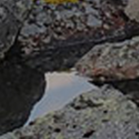
Вокализация леопарда Тайфуна
Бэри
«Ке
Леопард Leo 92M переходит через Нарвинский
Леоп
перевал