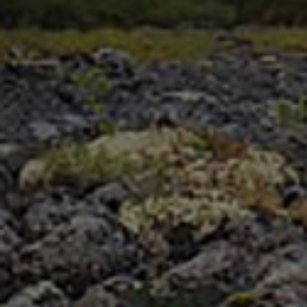
Обитатели «Земли леопарда» у «дерева
Пятн
посланий»
Пад