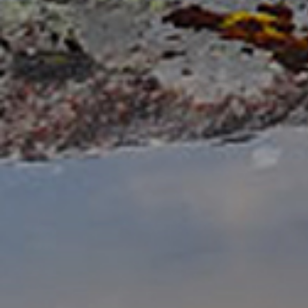
Брачные игры дальневосточных леопардов
Вид
лео
Дальневосточный леопард оставил «подпись»
Бра