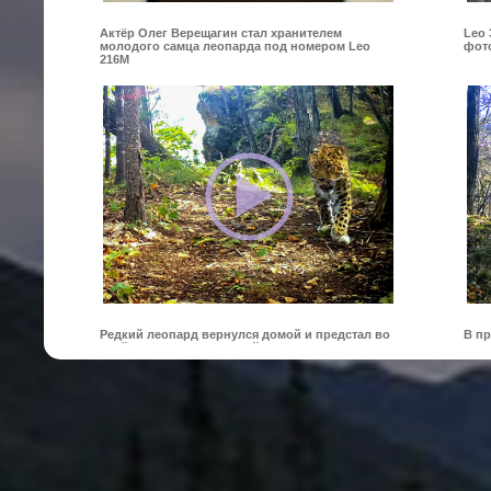
Актёр Олег Верещагин стал хранителем
Leo 
молодого самца леопарда под номером Leo
фот
216M
Редкий леопард вернулся домой и предстал во
В п
всей красе перед камерой
сам