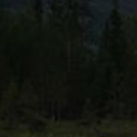
Фотоловушка в Приморье зафиксировала
Сем
нового дальневосточного леопарда
на в
"Зем
Трапеза леопарда в нацпарке «Земля леопарда»
Сне
в Приморье. Кадры с фотоловушки
ред