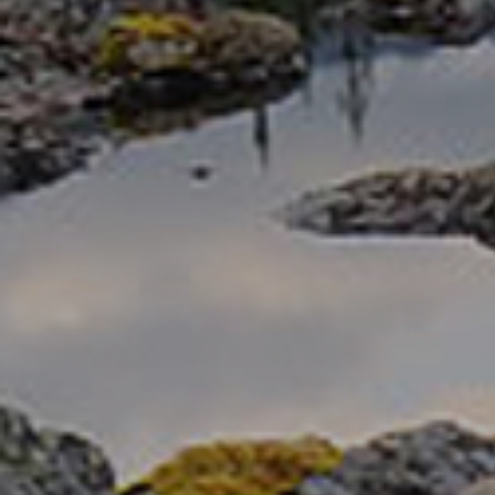
Обитатели «Земли леопарда» в горной
Leo 
столовой леопарда Валеры
очев
Амурский тигр и самка дальневосточного
Леоп
леопарда у входа в грот