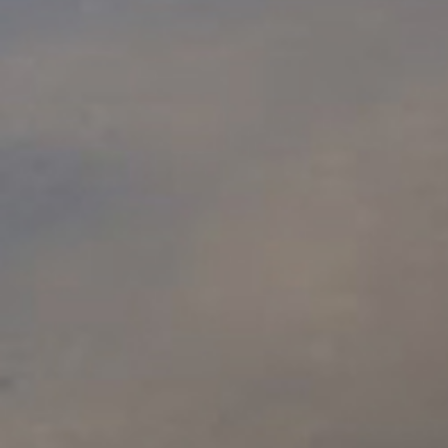
на видеоловушке
тури
Реалити-шоу о семье дальневосточных
Бел
леопардов